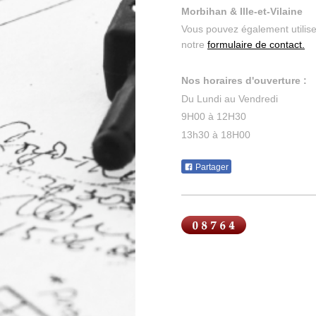
Morbihan & Ille-et-Vilaine
Vous pouvez également utilise
notre
formulaire de contact
.
Nos horaires d'ouverture :
Du Lundi au Vendredi
9H00 à 12H30
13h30 à 18H00
Partager