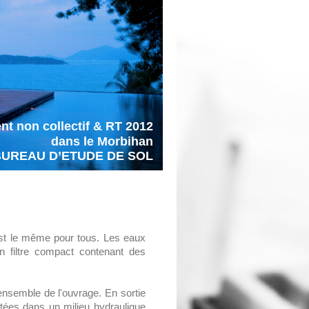
t non collectif & RT 2012
dans le Morbihan
BUREAU D’ETUDE DE SOL
 est le même pour tous. Les eaux
n filtre compact contenant des
ensemble de l'ouvrage. En sortie
jetées dans un milieu hydraulique